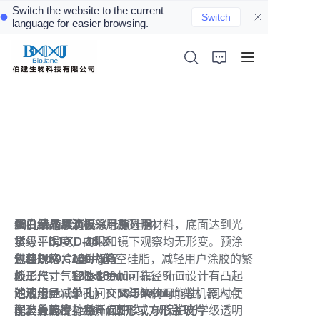
Switch the website to the current
Switch
language for easier browsing.
首页
蛋白结晶产品
动物肺部给药装置
蛋白结晶悬滴板
蛋白结晶悬滴板采用高透明材料，底面达到光
96孔悬滴膜
24孔大号悬滴板（已涂硅脂）
24孔小号悬滴板（已涂硅脂）
48孔悬滴板（已涂硅脂）
15孔悬滴板
光催化产品
学级平滑度，肉眼和镜下观察均无形变。预涂
货号：
货号：BJ-XD-24-D
货号：BJ-XD-24-X
货号：BJ-XD-48
货号：BJ-XD-15
进口Dow Corning真空硅脂，减轻用户涂胶的繁
规格：50片/盒
包装规格：100片/箱
包装规格：100片/箱
包装规格：100片/箱
包装规格：25片/箱
代理产品
琐工作，气密性也更加可靠。孔口设计有凸起
外形尺寸：128x86mm，孔径5mm
板子尺寸：151x106mm
板子尺寸：128x86mm
板子尺寸：128x86mm
板子尺寸：128x86mm
的边缘，减少孔间交叉污染的可能性，同时便
适用于Mosquito，NT8与Gryphon等机器人点
池液用量（单孔）：500-1000ul
池液用量（单孔）：100-500ul
池液用量（单孔）：50-300ul
池液用量（单孔）：100-500ul
公司新闻
于玻片的密封和开启。
样。表面覆有易撕保护膜，以保护光学级透明
配套盖玻片：22mm圆形或方形盖玻片
配套盖玻片：18mm圆形或方形盖玻片
配套盖玻片：12mm圆形或方形盖玻片
配套有15个旋盖