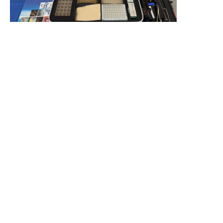
CN
蛋白结晶培养箱
蛋白结晶培养箱采用先进的半导体制冷技术，
没有制冷剂，不会泄露，不怕震动,不怕倾斜，
不怕颠倒;运转无机械运动，不会磨损，体积
小，可靠性高。半导体制冷是换能元件，启动
停止迅速。可以很容易实现对箱体温度的精确
控制，工作室采用优质不锈钢板制作。
蛋白结晶培养箱控温系统采用微电脑单片机技