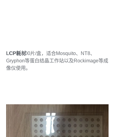
LCP耗材
LCP板 100片/盒，适合Mosquito、NT8、
Gryphon等蛋白结晶工作站以及Rockimage等成
像仪使用。