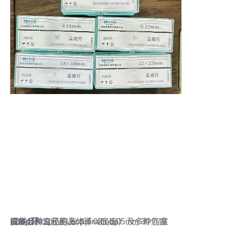
Loop环
提供各种直径的晶体环（Loop）及多种底座
底座：ALS底座 与 Spine底座
BJ8-118 Spine Loop 0.025-0.05mm 30个/盒