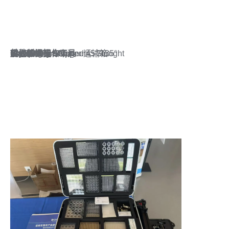
其他低温操作工具
重力柱支架
封板膜（宽与窄）
CrystalWand Magnetic, Straight
Vial Clamp - Curved 45°/135°
Pin Tong
小泡沫杜瓦
大泡沫杜瓦
CX100 Dry Shipper 运输箱
其他
CX100 Dry Shipper
Mosquito蛋白条
胶水