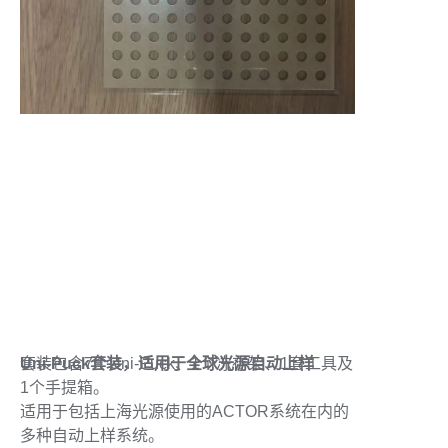
Uni-Puck套装，适用于全球光源自动上样
套装包含7个Uni-Puck、1个冻存架、1套工具及
1个手提箱。
适用于包括上海光源使用的ACTOR系统在内的
多种自动上样系统。