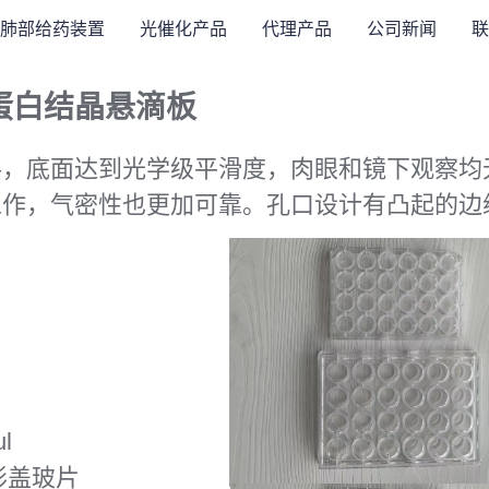
肺部给药装置
光催化产品
代理产品
公司新闻
联
蛋白结晶悬滴板
底面达到光学级平滑度，肉眼和镜下观察均无形变
工作，气密性也更加可靠。孔口设计有凸起的边
l
形盖玻片