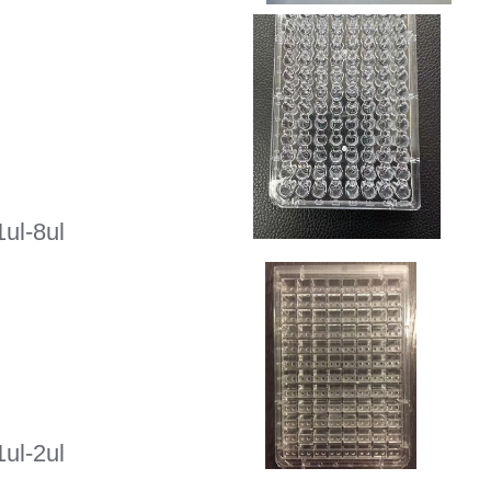
。
l-8ul
l-2ul