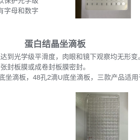
以保护光学级
有字母和数字
蛋白结晶坐滴板
孔达到光学级平滑度，肉眼和镜下观察均无形变
单张封板膜或成卷封板膜密封。
底坐滴板，48孔2滴U底坐滴板，三款产品适用于Mos