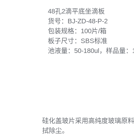
48孔2滴平底坐滴板
货号：BJ-ZD-48-P-2
包装规格：100片/箱
板子尺寸：SBS标准
池液量：50-180ul，样品量：1u
硅化盖玻片采用高纯度玻璃原
拭除尘。