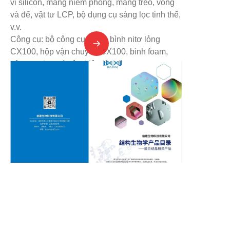
vi silicon, màng niêm phong, màng treo, vòng
và đế, vật tư LCP, bộ dụng cụ sàng lọc tinh thể,
v.v.
Công cụ: bộ công cụ Puck, bình nitơ lỏng
CX100, hộp vận chuyển CX100, bình foam,
công cụ thao tác ở nhiệt độ thấp, v.v.
Thiết bị: trạm làm việc điểm mẫu tinh thể
protein, trạm làm việc phân chia bộ dụng cụ
sàng lọc, tủ nuôi cấy tinh thể protein, kính hiển
vi quan sát tinh thể, v.v.
VI