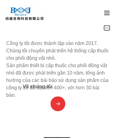
Trang chủ
Công ty tôi được thành lập vào năm 2017.
Sản phẩm tinh thể protein
Chúng tôi chuyên phát triển hệ thống cấp thuốc
cho phổi động vật nhỏ.
Sản phẩm thiết bị cấp thuốc cho phổi động vật
Thiết bị cấp thuốc cho phổi động vật
nhỏ đã được phát triển gần 10 năm, tổng ảnh
hưởng của các bài báo sử dụng sản phẩm của
Sản phẩm quang xúc tác
Về chúng tôi
công ty tôi đã đạt trên 400+, với hơn 30 bài
báo.
代理产品
Công ty tin tức
Liên hệ với chúng tôi