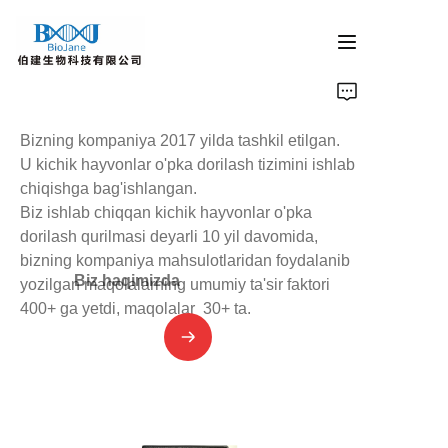
Бош саҳифа
Bizning kompaniya 2017 yilda tashkil etilgan.
蛋白结晶产品
U kichik hayvonlar o'pka dorilash tizimini ishlab
chiqishga bag'ishlangan.
Biz ishlab chiqqan kichik hayvonlar o'pka
Hayvonlar o'pkasiga dori berish qurilmasi
dorilash qurilmasi deyarli 10 yil davomida,
bizning kompaniya mahsulotlaridan foydalanib
光催化产品
Biz haqimizda
yozilgan maqolalarning umumiy ta'sir faktori
400+ ga yetdi, maqolalar 30+ ta.
代理产品
Компания янгиликлари
Биз билан боғланинг