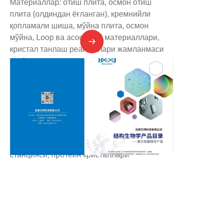
Материаллар: отиш плита, осмон отиш
плита (олдиндан ёғланган), кремнийли
қопламали шиша, мўйна плита, осмон
мўйна, Loop ва асос, LCP материаллари,
кристал танлаш реагентлари жамланмаси
ва бошқалар
Асбоблар: Puck асбоблар тўплами, CX100
жиддий азот контейнери, CX100 транспорт
қутиси, пена Дюва, паст ҳароратда ишлаш
асбоблари ва бошқалар
Асбоб-ускуналар: протеин кристаллари
нуқтаси ишлаш станцияси, танлаш
реагентлари жамланмаси ажратиш
станцияси, протеин кристаллари
парваришлаш камераси, кристалларни
кузатиш микроскопи ва бошқалар
UZ