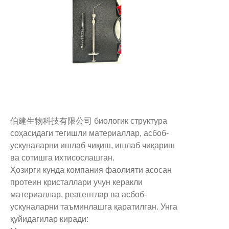
伯建生物科技有限公司 биологик структура
соҳасидаги тегишли материаллар, асбоб-
ускуналарни ишлаб чиқиш, ишлаб чиқариш
ва сотишга ихтисослашган.
Ҳозирги кунда компания фаолияти асосан
протеин кристаллари учун керакли
материаллар, реагентлар ва асбоб-
ускуналарни таъминлашга қаратилган. Унга
қуйидагилар киради: