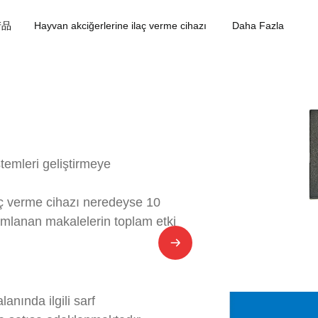
产品
Hayvan akciğerlerine ilaç verme cihazı
Daha Fazla
temleri geliştirmeye
laç verme cihazı neredeyse 10
ayımlanan makalelerin toplam etki
lanında ilgili sarf