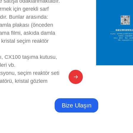
ve satışa odaklanmaktadır.
irmek için gerekli sarf
dır. Bunlar arasında:
damla plakası (önceden
plama filmi, askıda damla
kristal seçim reaktör
nkı, CX100 taşıma kutusu,
eri vb.
tasyonu, seçim reaktör seti
batörü, kristal gözlem
Bize Ulaşın