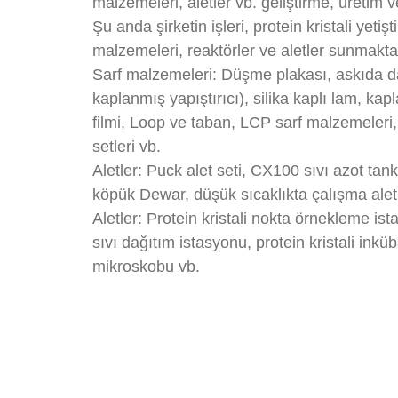
malzemeleri, aletler vb. geliştirme, üretim 
Şu anda şirketin işleri, protein kristali yetişt
malzemeleri, reaktörler ve aletler sunmakta
Sarf malzemeleri: Düşme plakası, askıda 
kaplanmış yapıştırıcı), silika kaplı lam, ka
filmi, Loop ve taban, LCP sarf malzemeleri, 
setleri vb.
Aletler: Puck alet seti, CX100 sıvı azot ta
köpük Dewar, düşük sıcaklıkta çalışma aletl
Aletler: Protein kristali nokta örnekleme is
sıvı dağıtım istasyonu, protein kristali inkü
mikroskobu vb.