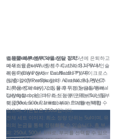
연락하기
소동물 폐부 분무 약물 전달 장치
액체 PenWu 장치
펜-센추리(Penn-Century)는 2015년에 은퇴하고
마우스용 PenWu 장치 Cat.No.:BJ-PW-M
폐쇄되었습니다. 펜-센추리, 드라이 파우더 인슐
쥐용 PenWu 장치 Cat.No.:BJ-PW-R
레이터(Dry Powder Insufflators™), 마이크로스
(맞춤 길이) PenWu 장치 Cat.No.:BJ-PW-C
프레이어(MicroSprayer® Aerosolizer), 펜센추
1. 제품 전체 이미지로, 유리 위의 눈금을 통해
리(PennCentury), 소동물 후두경(Small-Animal
정량화할 수 있으며, 최소 정량 단위는 5ul, 총 부
Laryngoscope), 마우스 또는 쥐 인튜베이션 플
피: 250ul, 500ul, 1ml로, 부피 크기를 선택할 수
랫폼(Mouse or Rat Intubation Platform MIP)
있으며, 기본값은 250ul입니다.
전체 세트 이미지: 최소 정량 단위는 5ul이며, 유
리의 눈금을 통해 정량화할 수 있습니다. 총 부
피: 250ul, 500ul, 1ml로, 부피를 선택할 수 있으