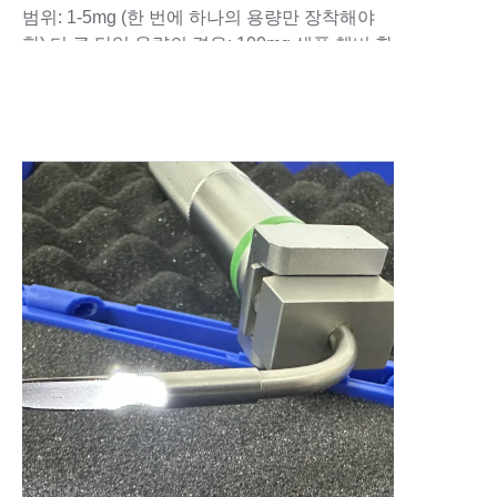
범위: 1-5mg (한 번에 하나의 용량만 장착해야
함) 더 큰 단일 용량의 경우: 100mg 샘플 챔버 확
장을 부착하여 더 큰 용량을 사용할 수 있습니
다. 작동 방식: 상업용 2.5ml&5ml 플라스틱 공기
주사기(제공됨). 입자 크기 범위: 드라이 파우더
는 나노입자에서 대형 매크로입자까지 매우 넓
은 크기의 드라이 파우더로 장착할 수 있습니다.
장치는 통과하는 파우더를 필터링하거나 영향
을 미치지 않습니다. 배관: 둥근 끝이 있는 스테
인리스 스틸. 랫: 외경 1mm, 내경 0.7mm. 마우
스: 외경 0.7mm, 내경 0.4mm. (전체가 중공) 맞
춤형 배관. 스테인리스 스틸로 제공 - 직선 또는
굽힘형, 또는 유연한 플라스틱 튜빙으로 제공됩
니다. 더 긴 길이는 직접 삽입하거나 대형 종에
서 기관내 튜브 또는 기관지경을 통해 삽입할 수
있습니다. 재사용 가능/멸균 가능: 스테인리스
스틸 팁은 분리 가능하며 고압증기 멸균이 가능
합니다.
미세 분사 헤드는 스테인리스 스틸 모세관 튜브