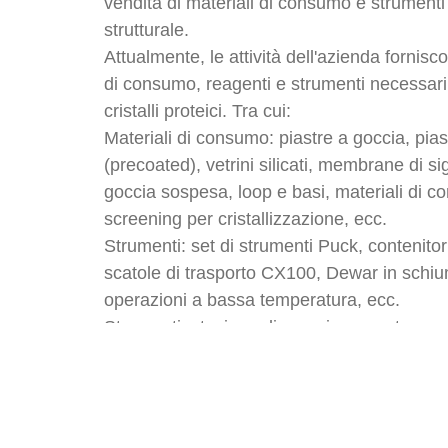
vendita di materiali di consumo e strumenti
strutturale.
Attualmente, le attività dell'azienda fornis
di consumo, reagenti e strumenti necessari 
cristalli proteici. Tra cui:
Materiali di consumo: piastre a goccia, pia
(precoated), vetrini silicati, membrane di s
goccia sospesa, loop e basi, materiali di c
screening per cristallizzazione, ecc.
Strumenti: set di strumenti Puck, contenitor
scatole di trasporto CX100, Dewar in schiu
operazioni a bassa temperatura, ecc.
Strumenti: stazione di campionamento per cr
stazione di distribuzione per kit di screenin
cristallizzazione proteica, microscopio per o
ecc.