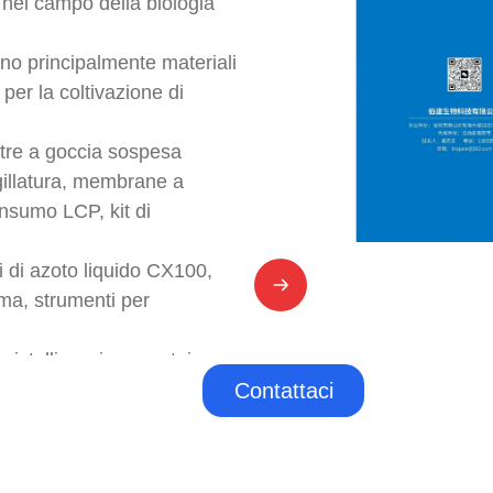
 nel campo della biologia
cono principalmente materiali
per la coltivazione di
stre a goccia sospesa
igillatura, membrane a
onsumo LCP, kit di
i di azoto liquido CX100,
ma, strumenti per
istallizzazione proteica,
g, incubatore per
Contattaci
sservazione dei cristalli,