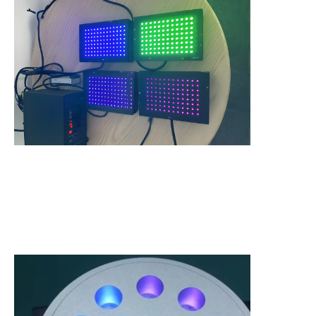
Opsional: Modul suhu rendah
a, Modul suhu rendah 48 lubang, dapat mengontrol suhu 4℃---25℃ (suhu rua
Hubungi Kami
b, Mengontrol suhu melalui mode pendinginan air.