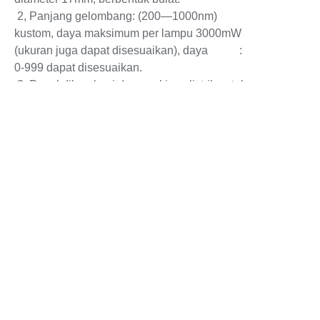
2, Panjang gelombang: (200—1000nm)
kustom, daya maksimum per lampu 3000mW
(ukuran juga dapat disesuaikan), daya :
ID
0-999 dapat disesuaikan.
3, Panel dilengkapi dengan kipas listrik untuk
pendinginan.
4, Dilengkapi dengan pengontrol untuk
mengatur daya lampu, program 0-999 dapat
disesuaikan.
5, Dapat digunakan dengan papan pengaduk
IKA, botol kaca dapat menampung pengaduk
magnet.
6, Dilengkapi dengan tutup paduan untuk
mencegah cahaya bocor yang dapat
menyebabkan masalah yang tidak perlu.
7, Dapat mengatur durasi pencahayaan
Hubungi Kami
(dengan menambahkan saklar waktu pada
kabel daya).