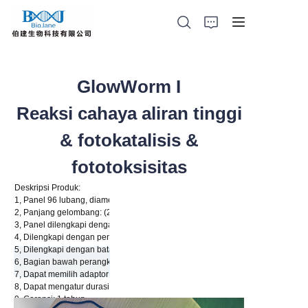
GlowWorm I
Reaksi cahaya aliran tinggi
Beranda
& fotokatalisis &
Produk Kristalisasi Protein
fototoksisitas
Perangkat pemberian obat ke paru-paru hewan
Deskripsi Produk:
1, Panel 96 lubang, diameter lubang 5mm, standar SBS.
2, Panjang gelombang: (200—1000nm) kustom, daya maksimum per LED 1000mW
Produk Katalisis Cahaya
3, Panel dilengkapi dengan kipas listrik untuk pendinginan.
4, Dilengkapi dengan pengontrol untuk mengatur daya LED, program 0-999 da
5, Dilengkapi dengan batang pengikat mikroplate, dapat digunakan untuk pen
Produk Perwakilan
6, Bagian bawah perangkat dilengkapi dengan panel bahan cermin, digunakan
7, Dapat memilih adaptor tabung kaca.
8, Dapat mengatur durasi pencahayaan (dilengkapi dengan saklar waktu).
Berita Perusahaan
9, Garansi: 1 tahun.