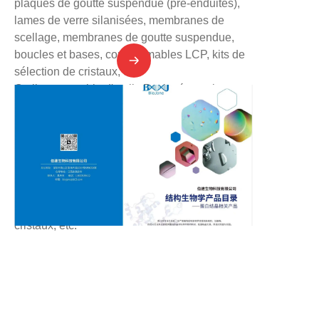
plaques de goutte suspendue (pré-enduites),
lames de verre silanisées, membranes de
scellage, membranes de goutte suspendue,
boucles et bases, consommables LCP, kits de
sélection de cristaux, etc.
Outils : ensemble d'outils Puck, réservoirs
d'azote liquide CX100, caisses de transport
CX100, Dewar en mousse, outils de
manipulation à basse température, etc.
Instruments : station de dépôt de cristaux de
protéines, station de distribution de kits de
sélection, incubateur de culture de cristaux de
protéines, microscope d'observation de
cristaux, etc.
FR