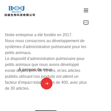
Accueil
Notre entreprise a été fondée en 2017.
Produits de cristallisation des protéines
Nous nous consacrons au développement de
systèmes d'administration pulmonaire pour les
petits animaux.
Appareil d'administration pulmonaire pour animaux
Le dispositif d'administration pulmonaire pour
petits animaux que nous avons développé
Produits de photocatalyse
À propos de nous
existe depuis près de 10 ans, et les articles
publiés utilisant nos produits ont atteint un
代理产品
facteur d'impact total de plus de 400, avec plus
de 30 articles.
Actualités de l'entreprise
Contactez-nous