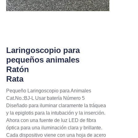
exterior 0.7mm, Diámetro interior 0.4mm.
(Hueco en todo su interior) Tubos de entrega
personalizados. Disponibles en acero
inoxidable - rectos o con curva, o en tubo de
plástico flexible. Longitudes más largas
pueden ser insertadas directamente, o a través
Laringoscopio para
de un tubo endotraqueal o broncoscopio en
pequeños animales
especies más grandes.
Reutilizable/Esterilizable: Punta de acero
Ratón
inoxidable desmontable y autoclavable.
Rata
微喷头集成在不锈钢毛细插管中，动物麻醉
后，纤细的毛细插管可深入小鼠或大鼠的气管
Pequeño Laringoscopio para Animales
内，进而对动物肺部直接给药(2.5ml&5ml 空气
Cat.No.:BJ-L Usar batería Número 5
助推器)，可以定制其他动物使用的装置。
Diseñado para iluminar claramente la tráquea
y la epiglotis para la intubación y la inserción.
Ahora con una fuente de luz LED de fibra
óptica para una iluminación clara y brillante.
Cada dispositivo viene con una hoja de acero