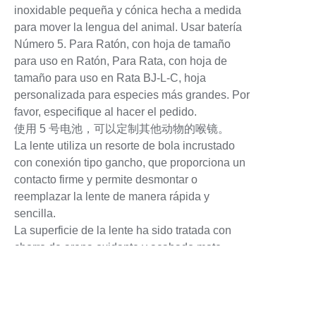
inoxidable pequeña y cónica hecha a medida
para mover la lengua del animal. Usar batería
Número 5. Para Ratón, con hoja de tamaño
para uso en Ratón, Para Rata, con hoja de
tamaño para uso en Rata BJ-L-C, hoja
personalizada para especies más grandes. Por
favor, especifique al hacer el pedido.
使用 5 号电池，可以定制其他动物的喉镜。
La lente utiliza un resorte de bola incrustado
con conexión tipo gancho, que proporciona un
contacto firme y permite desmontar o
reemplazar la lente de manera rápida y
sencilla.
La superficie de la lente ha sido tratada con
chorro de arena oxidante y acabado mate,
minimizando el impacto de la reflexión de la
luz en el operador. Sin residuos, fácil de
limpiar.