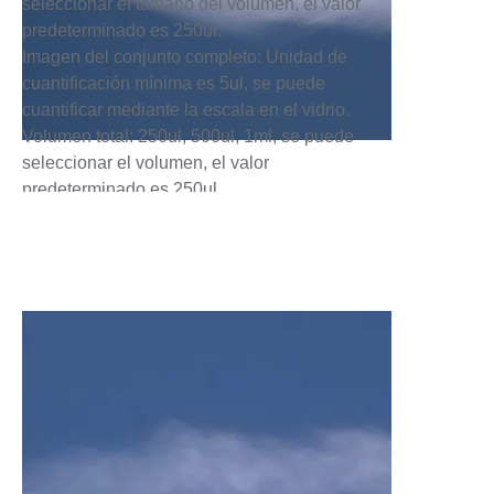
seleccionar el tamaño del volumen, el valor
predeterminado es 250ul.
Imagen del conjunto completo: Unidad de
cuantificación mínima es 5ul, se puede
cuantificar mediante la escala en el vidrio.
Volumen total: 250ul, 500ul, 1ml, se puede
seleccionar el volumen, el valor
predeterminado es 250ul.
2. Punta, se puede personalizar la longitud
Punta para Ratón Cat.No.:BJ-PW-M-T,
Punta para Rata Cat.No.:BJ-PW-R-T
Consejos: Podemos fabricar en longitud
especificada
3. Otra forma de cuantificación de líquidos,
columna de cuantificación, dos
especificaciones (25ul, 50ul)
Columna de Cuantificación: Dos
especificaciones en 25ul y 50ul, otro método
de cuantificación de líquidos.