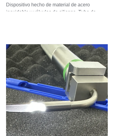
Dispositivo hecho de material de acero
inoxidable y válvulas de silicona. Tubo de
entrega estándar hecho de tubo de acero
inoxidable rígido y hueco con punta
redondeada. Rango de dosis única: 1-5mg
(Cargar solo una dosis a la vez) Para dosis
únicas más grandes: se puede adjuntar una
Extensión de Cámara de Muestra de 100mg
para dosis más grandes. Funciona con:
Jeringa de aire de plástico comercial de
2.5ml&5ml (proporcionada). Rango de tamaño
de partículas: El polvo seco se puede cargar
con polvos secos en un rango muy amplio de
tamaños, desde nanopartículas hasta
macropartículas grandes. El dispositivo no filtra
ni afecta los polvos que viajan a través de él.
Tubo de entrega: Acero inoxidable con punta
redondeada. Rata: Diámetro exterior 1 mm,
Diámetro interior 0.7mm. Ratón: Diámetro