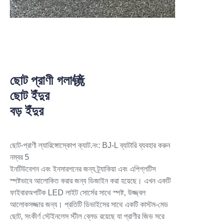
কাস্টমাইজ করা যেতে পারে।
ছোট প্রাণী গলা镜
ছোট ইঁদুর
বড় ইঁদুর
ছোট-প্রাণী ল্যারিঙ্গোস্কোপ ক্যাট.নং: BJ-L ব্যাটারি ব্যবহার করুন
নম্বর 5
ইনটিউবেশন এবং ইনসারশনের জন্য ট্র্যাকিয়া এবং এপিগ্লটিস
স্পষ্টভাবে আলোকিত করার জন্য ডিজাইন করা হয়েছে। এখন একটি
ফাইবারঅপটিক LED লাইট সোর্সের সাথে স্পষ্ট, উজ্জ্বল
আলোকসজ্জার জন্য। প্রতিটি ডিভাইসের সাথে একটি কাস্টম-মেড
ছোট, সংকীর্ণ স্টেইনলেস স্টীল ব্লেড রয়েছে যা প্রাণীর জিভ সরে