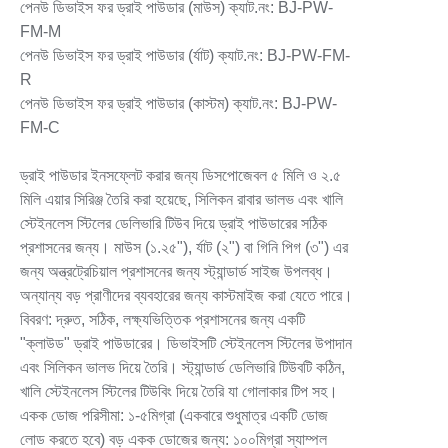
পেনউ ডিভাইস ফর ড্রাই পাউডার (মাউস) ক্যাট.নং: BJ-PW-
FM-M
পেনউ ডিভাইস ফর ড্রাই পাউডার (র্যাট) ক্যাট.নং: BJ-PW-FM-
R
পেনউ ডিভাইস ফর ড্রাই পাউডার (কাস্টম) ক্যাট.নং: BJ-PW-
FM-C
ড্রাই পাউডার ইনসফ্লেট করার জন্য ডিসপোজেবল ৫ মিলি ও ২.৫
মিলি এয়ার সিরিঞ্জ তৈরি করা হয়েছে, সিলিকন রাবার ভালভ এবং খালি
স্টেইনলেস স্টিলের ডেলিভারি টিউব দিয়ে ড্রাই পাউডারের সঠিক
প্রশাসনের জন্য। মাউস (১.২৫"), র্যাট (২") বা গিনি পিগ (৩") এর
জন্য অন্ত্রট্রেচিয়াল প্রশাসনের জন্য স্ট্যান্ডার্ড সাইজ উপলব্ধ।
অন্যান্য বড় প্রাণীদের ব্যবহারের জন্য কাস্টমাইজ করা যেতে পারে।
বিবরণ: দ্রুত, সঠিক, লক্ষ্যভিত্তিক প্রশাসনের জন্য একটি
"ক্লাউড" ড্রাই পাউডারের। ডিভাইসটি স্টেইনলেস স্টিলের উপাদান
এবং সিলিকন ভালভ দিয়ে তৈরি। স্ট্যান্ডার্ড ডেলিভারি টিউবটি কঠিন,
খালি স্টেইনলেস স্টিলের টিউবিং দিয়ে তৈরি যা গোলাকার টিপ সহ।
একক ডোজ পরিসীমা: ১-৫মিগ্রা (একবারে শুধুমাত্র একটি ডোজ
লোড করতে হবে) বড় একক ডোজের জন্য: ১০০মিগ্রা স্যাম্পল