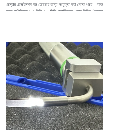
চেম্বার এক্সটেনশন বড় ডোজের জন্য সংযুক্ত করা যেতে পারে। কাজ
করে: বাণিজ্যিক ২.৫ মিলি ও ৫ মিলি প্লাস্টিকের এয়ার সিরিঞ্জ (প্রদান
করা হয়েছে)। কণার আকারের পরিসীমা: ড্রাই পাউডারকে
ন্যানোপার্টিকেল থেকে বড় ম্যাক্রোপার্টিকেল পর্যন্ত খুব বিস্তৃত
আকারের ড্রাই পাউডার লোড করা যেতে পারে। ডিভাইসটি
পাউডারকে ফিল্টার করে না বা এর মাধ্যমে চলমান পাউডারকে প্রভাবিত
করে না। ডেলিভারি টিউব: গোলাকার টিপ সহ স্টেইনলেস স্টিল। র্যাট:
বাইরের ব্যাস ১ মিমি, অভ্যন্তরীণ ব্যাস ০.৭ মিমি। মাউস: বাইরের
ব্যাস ০.৭ মিমি, অভ্যন্তরীণ ব্যাস ০.৪ মিমি। (সম্পূর্ণ খালি) কাস্টম
ডেলিভারি টিউব। স্টেইনলেস স্টিলে উপলব্ধ - সোজা বা বাঁকানো,
অথবা নমনীয় প্লাস্টিকের টিউবিংয়ে। দীর্ঘতর দৈর্ঘ্য সরাসরি প্রবেশ
করানো যেতে পারে, অথবা বড় প্রজাতির মধ্যে অন্ত্রট্রেচিয়াল টিউব
বা ব্রঙ্কোস্কোপের মাধ্যমে। পুনঃব্যবহারযোগ্য/স্টেরিলাইজেবল:
স্টেইনলেস স্টিলের টিপ detachable এবং অটোক্ল্যাভেবল।
মাইক্রো স্প্রে হেডটি স্টেইনলেস স্টিলের ক্যাপিলারি টিউবে সংহত
করা হয়েছে, প্রাণীকে অ্যানেস্থেসিয়া দেওয়ার পর, সূক্ষ্ম ক্যাপিলারি
টিউবটি মাউস বা র্যাটের ট্র্যাকিয়ায় গভীরভাবে প্রবেশ করতে পারে,
ফলে প্রাণীর ফুসফুসে সরাসরি ওষুধ দেওয়া যায় (২.৫ মিলি ও ৫ মিলি
এয়ার অ্যাসিস্ট্যান্ট), অন্যান্য প্রাণীদের ব্যবহারের জন্য ডিভাইস